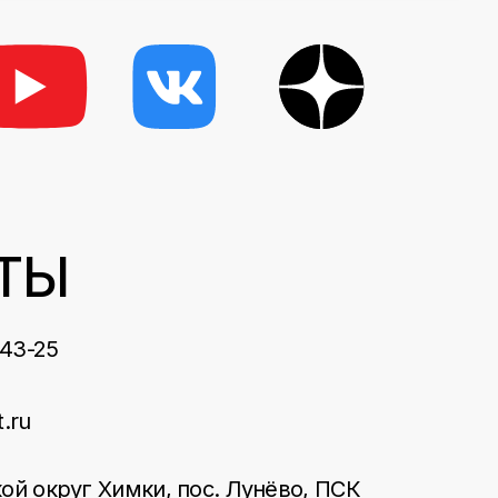
ТЫ
-43-25
t.ru
ой округ Химки, пос. Лунёво, ПСК