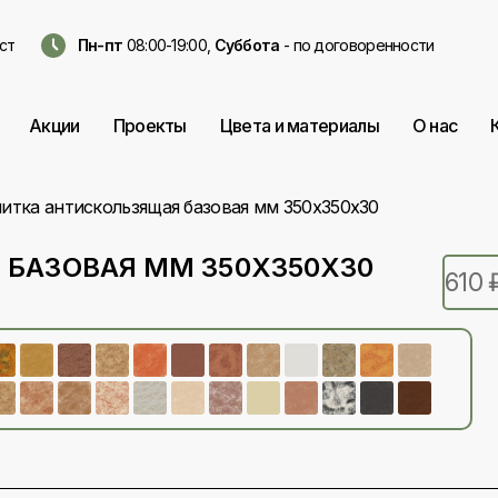
ст
Пн-пт
08:00-19:00,
Суббота
- по договоренности
Акции
Проекты
Цвета и материалы
О нас
итка антискользящая базовая мм 350х350х30
БАЗОВАЯ ММ 350Х350Х30
610