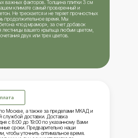
ых важных факторов. Толщина плитки 3 см
 нашем климате самый проверенный и
тон. Не трескается и не теряет прочностных
ень продолжительное время. Мы
бетона «под мрамор», за счет добавок
я лестницы вашего крыльца любым цветом,
очетания двух или трех цветов.
плата
по Москве, а также за пределами МКАД и
 службой доставки. Доставка
дня с 8:00 до 19:00 по указанному Вами
енные сроки. Предварительно наши
и, чтобы уточнить оптимальное время.