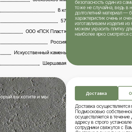
безопасность один из сам
тоже не случайна, ведь в
8 кг
долголетний материал — бе
характеристик очень и оч
57
изготавливаем изделия из 
можем украсить плитку дл
ООО «ПСК Пласт»
наиболее ярко смотрятся с
Россия
Искусственный камень
Шершавая
Доставка
О
торый вы хотите и мы
Доставка осуществляется 
Подмосковью собственной
осуществляется в течение 
адресу в строго установл
сотрудники свяжутся с Вам