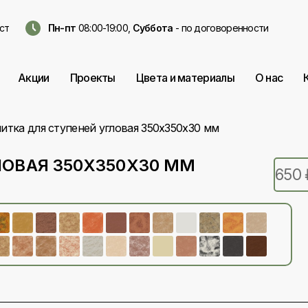
ст
Пн-пт
08:00-19:00,
Суббота
- по договоренности
Акции
Проекты
Цвета и материалы
О нас
итка для ступеней угловая 350х350х30 мм
ЛОВАЯ 350Х350Х30 ММ
650