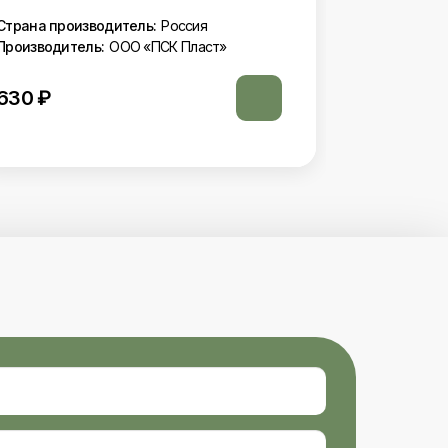
Страна про
Производит
Страна производитель:
Россия
Производитель:
ООО «ПСК Пласт»
650
₽
630
₽