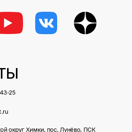
ТЫ
-43-25
t.ru
ой округ Химки, пос. Лунёво, ПСК