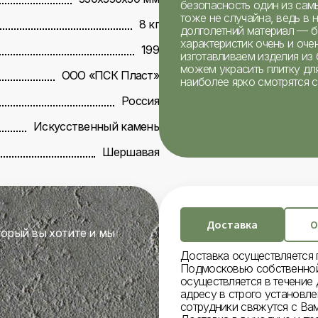
безопасность один из сам
тоже не случайна, ведь в
8 кг
долголетний материал — бе
характеристик очень и оч
199
изготавливаем изделия из 
можем украсить плитку дл
ООО «ПСК Пласт»
наиболее ярко смотрятся с
Россия
Искусственный камень
Шершавая
Доставка
О
торый вы хотите и мы
Доставка осуществляется 
Подмосковью собственной
осуществляется в течение 
адресу в строго установл
сотрудники свяжутся с Вам