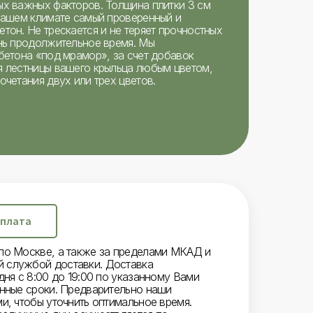
ых важных факторов. Толщина плитки 3 см
 нашем климате самый проверенный и
тон. Не трескается и не теряет прочностных
ень продолжительное время. Мы
бетона «под мрамор», за счет добавок
я лестницы вашего крыльца любым цветом,
очетания двух или трех цветов.
плата
по Москве, а также за пределами МКАД и
 службой доставки. Доставка
дня с 8:00 до 19:00 по указанному Вами
енные сроки. Предварительно наши
и, чтобы уточнить оптимальное время.