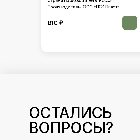
Страна производитель:
Россия
Производитель:
ООО «ПСК Пласт»
т»
610
₽
ОСТАЛИСЬ
ВОПРОСЫ?