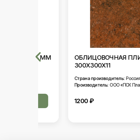
ТКА ММ
ОБЛИЦОВОЧНАЯ ПЛИТКА ММ
300Х300Х11
Страна производитель:
Россия
т»
Производитель:
ООО «ПСК Пласт»
1200
₽