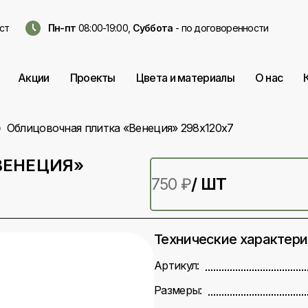
ст
Пн-пт
08:00-19:00,
Суббота
- по договоренности
Акции
Проекты
Цвета и материалы
О нас
Облицовочная плитка «Венеция» 298х120х7
ВЕНЕЦИЯ»
/ ШТ
750
₽
Технические характер
Артикул:
Размеры: