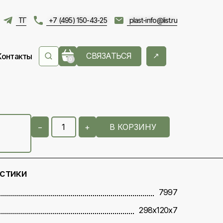
ТГ
+7 (495) 150-43-25
plast-info@list.ru
СВЯЗАТЬСЯ
Контакты
0
−
+
В КОРЗИНУ
истики
7997
298х120х7