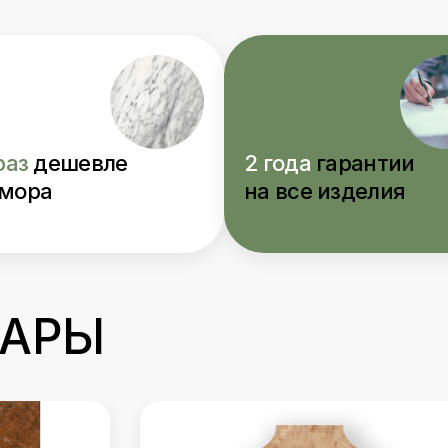
раз
дешевле
2 года
гарантии
мора
на все изделия
ВАРЫ