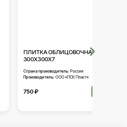
ПЛИТКА ОБЛИЦОВОЧНАЯ
ПЛИТКА
300Х300Х7
ИЗРАЗЦ
Страна производитель:
Россия
Страна про
Производитель:
ООО «ПСК Пласт»
Производит
750
₽
2500
₽