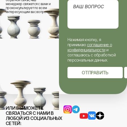
менеджер свяжется с вами и
проконсультирует по всем
интересующим вас вопросам.
Нажимая кнопку, я
принимаю
соглашение о
конфиденциальности
и
соглашаюсь с обработкой
персональных данных.
ОТПРАВИТЬ
ИЛИ ВЫ МОЖЕТЕ
СВЯЗАТЬСЯ С НАМИ В
ЛЮБОЙ ИЗ СОЦИАЛЬНЫХ
СЕТЕЙ: