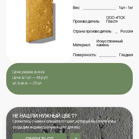
Вес:
1 шт - 1 кг
ООО «ПСК
Производитель:
Пласт»
Страна производитель:
Россия
Искусственный
Материал:
камень
Поверхность:
Гладкая
Цена указана за м.кв.
Цена за 1 шт — 48 руб.
шт. в кв.м. — 25 шт
НЕ НАШЛИ НУЖНЫЙ ЦВЕТ?
Свяжитесь с нами и опишите тот цвет, который вы хотите и мы
создадим индивидуальный цвет для вас