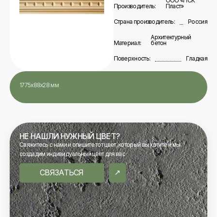
ООО «ПСК
Производитель:
Пласт»
Страна производитель:
Россия
Архитектурный
Материал:
бетон
Поверхность:
Гладкая
1775х88х28 мм
НЕ НАШЛИ НУЖНЫЙ ЦВЕТ?
Свяжитесь с нами и опишите тот цвет, который вы хотите и мы
создадим индивидуальный цвет для вас
СВЯЗАТЬСЯ