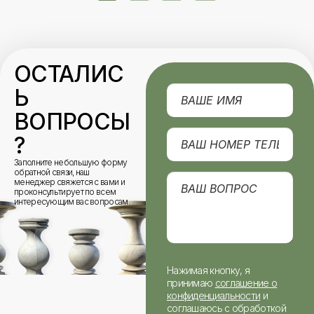
ОСТАЛИС
Ь
ВОПРОСЫ
?
Заполните небольшую форму
обратной связи, наш
менеджер свяжется с вами и
проконсультирует по всем
интересующим вас вопросам.
Нажимая кнопку, я
принимаю
соглашение о
конфиденциальности
и
соглашаюсь с обработкой