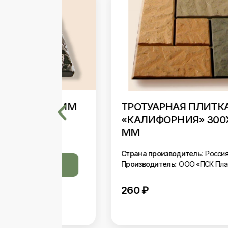
Х25 ММ
ТРОТУАРНАЯ ПЛИТКА
«КАЛИФОРНИЯ» 300Х300Х24
ММ
т»
Страна производитель:
Россия
Производитель:
ООО «ПСК Пласт»
260
₽