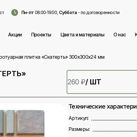
ст
Пн-пт
08:00-19:00,
Суббота
- по договоренности
Акции
Проекты
Цвета и материалы
О нас
ротуарная плитка «Скатерть» 300х300х24 мм
ТЕРТЬ»
/ ШТ
260
₽
Технические характер
Артикул:
Размеры: