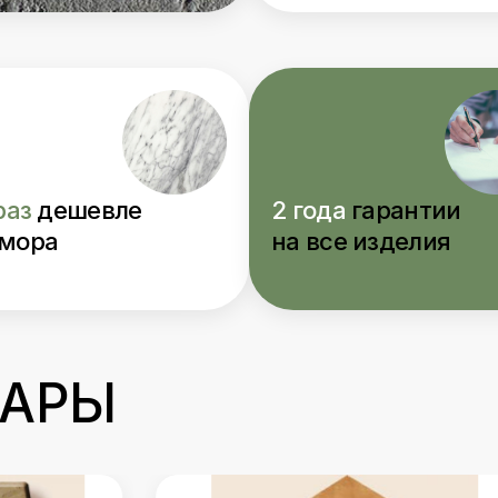
раз
дешевле
2 года
гарантии
мора
на все изделия
ВАРЫ