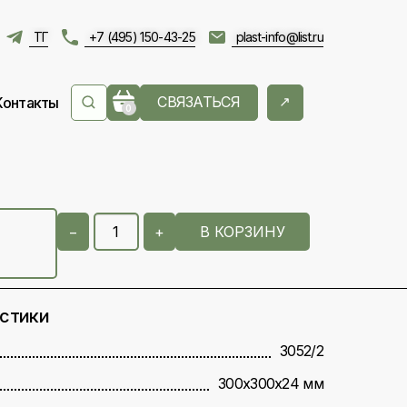
ТГ
+7 (495) 150-43-25
plast-info@list.ru
СВЯЗАТЬСЯ
Контакты
0
−
+
В КОРЗИНУ
истики
3052/2
300х300х24 мм