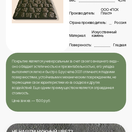
Вес:
4,5 кг
ООО «ПСК
Производитель:
Пласт»
Страна производитель:
Россия
Искусственный
Материал:
камень
Поверхность:
Гладкая
Покрытие является универсальным за счет своего внешнего вида –
оно обладает эстетичностью и презентабельностью, его укладка
выполняется легко и быстро. Брусчатка 3031 отличается гладкими
поверхностями, устойчивыми к механическим повреждениям, не
теряющими свои характеристики из-за осадков и других
воздействий. Еще одним преимуществом является оправданная
стоимость.
Цена за м.кв. — 1500 руб.
НЕ НАШЛИ НУЖНЫЙ ЦВЕТ?