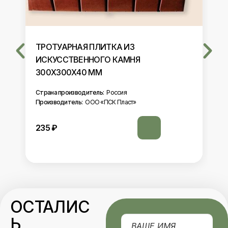
НАЯ ПЛИТКА ИЗ
КРУГЛАЯ ПОШАГО
ТВЕННОГО КАМНЯ
«ШАГРЕНЬ» D ММ 
Х40 ММ
Страна производитель:
Производитель:
ООО «П
изводитель:
Россия
ель:
ООО «ПСК Пласт»
4505
₽
ОСТАЛИС
Ь