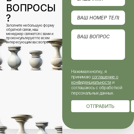
ВОПРОСЫ
?
Заполните небольшую форму
обратной связи, наш
менеджер свяжется с вами и
проконсультирует по всем
интересующим вас вопросам.
Нажимая кнопку, я
принимаю
соглашение о
конфиденциальности
и
соглашаюсь с обработкой
персональных данных.
ОТПРАВИТЬ