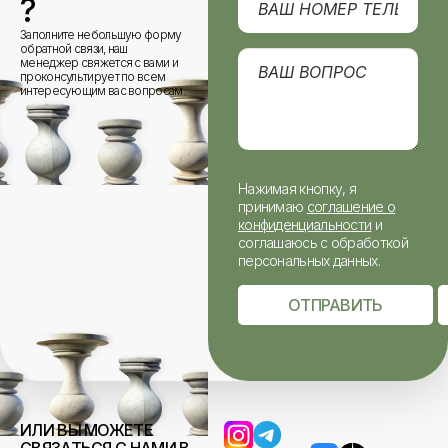
?
Заполните небольшую форму
обратной связи, наш
менеджер свяжется с вами и
проконсультирует по всем
интересующим вас вопросам.
Нажимая кнопку, я
принимаю
соглашение о
конфиденциальности
и
соглашаюсь с обработкой
персональных данных.
ОТПРАВИТЬ
ИЛИ ВЫ МОЖЕТЕ
СВЯЗАТЬСЯ С НАМИ В