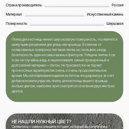
Страна производитель:
Россия
Материал:
Искусственный камень
Поверхность:
Шершавая
Плитка для лестницы имеет шероховатую поверхность, что является
наилучшим решением для улицы или крыльца. В отличие от
полированных поверхностей такая плитка не скользкая, а ведь
безопасность один из самых важных факторов. Толщина плитки 3 см
тоже не случайна, ведь в нашем климате самый проверенный и
долголетний материал — бетон. Не трескается и не теряет
прочностных характеристик очень и очень продолжительное
время. Мы изготавливаем изделия из бетона «под мрамор», за счет
добавок можем украсить плитку для лестницы вашего крыльца
любым цветом, наиболее ярко смотрятся сочетания двух или трех
цветов.
НЕ НАШЛИ НУЖНЫЙ ЦВЕТ?
Свяжитесь с нами и опишите тот цвет, который вы хотите и мы