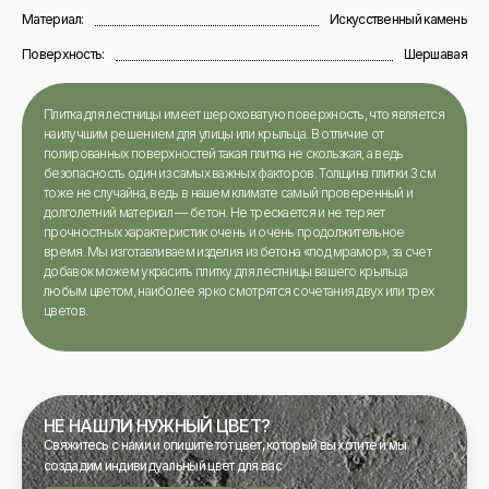
Материал:
Искусственный камень
Поверхность:
Шершавая
Плитка для лестницы имеет шероховатую поверхность, что является
наилучшим решением для улицы или крыльца. В отличие от
полированных поверхностей такая плитка не скользкая, а ведь
безопасность один из самых важных факторов. Толщина плитки 3 см
тоже не случайна, ведь в нашем климате самый проверенный и
долголетний материал — бетон. Не трескается и не теряет
прочностных характеристик очень и очень продолжительное
время. Мы изготавливаем изделия из бетона «под мрамор», за счет
добавок можем украсить плитку для лестницы вашего крыльца
любым цветом, наиболее ярко смотрятся сочетания двух или трех
цветов.
НЕ НАШЛИ НУЖНЫЙ ЦВЕТ?
Свяжитесь с нами и опишите тот цвет, который вы хотите и мы
создадим индивидуальный цвет для вас