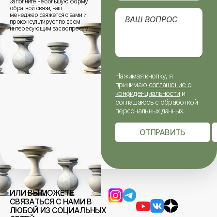
Заполните небольшую форму
обратной связи, наш
менеджер свяжется с вами и
проконсультирует по всем
интересующим вас вопросам.
Нажимая кнопку, я
принимаю
соглашение о
конфиденциальности
и
соглашаюсь с обработкой
персональных данных.
ОТПРАВИТЬ
ИЛИ ВЫ МОЖЕТЕ
СВЯЗАТЬСЯ С НАМИ В
ЛЮБОЙ ИЗ СОЦИАЛЬНЫХ