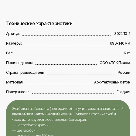
Технические характеристики
Артикул:
3022/10-1
Размеры:
690х140 мм
Вес:
12 кг
Производитель:
ООО «ПСК Пласт»
Страна производитель:
Россия
Материал:
Архитектурный бетон
Поверхность:
Гладкая
Эта бетонная балясина (под мрамор) получила свое название за свой
внешний вид, напоминающий кувшин. Считается классической и
часто используется в составлении балюстрад.
— не требует окраски
— цвет любой
— служит больше 100 лет