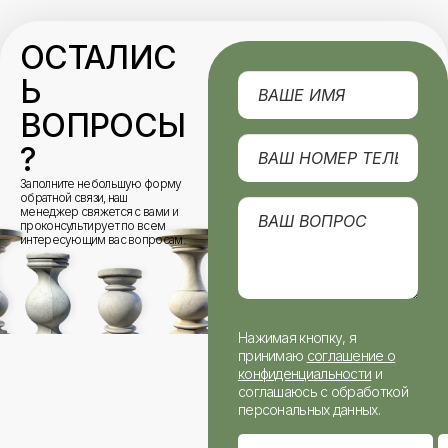
ОСТАЛИС
Ь
ВОПРОСЫ
?
Заполните небольшую форму
обратной связи, наш
менеджер свяжется с вами и
проконсультирует по всем
интересующим вас вопросам.
Нажимая кнопку, я
принимаю
соглашение о
конфиденциальности
и
соглашаюсь с обработкой
персональных данных.