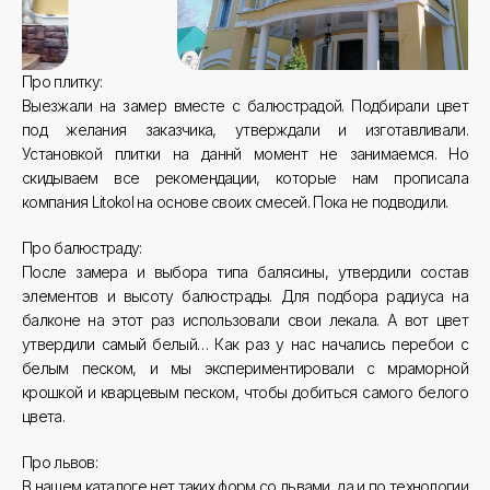
Про плитку:
Выезжали на замер вместе с балюстрадой. Подбирали цвет
под желания заказчика, утверждали и изготавливали.
Установкой плитки на даннй момент не занимаемся. Но
скидываем все рекомендации, которые нам прописала
компания Litokol на основе своих смесей. Пока не подводили.
Про балюстраду:
После замера и выбора типа балясины, утвердили состав
элементов и высоту балюстрады. Для подбора радиуса на
балконе на этот раз использовали свои лекала. А вот цвет
утвердили самый белый… Как раз у нас начались перебои с
белым песком, и мы экспериментировали с мраморной
крошкой и кварцевым песком, чтобы добиться самого белого
цвета.
Про львов:
В нашем каталоге нет таких форм со львами, да и по технологии